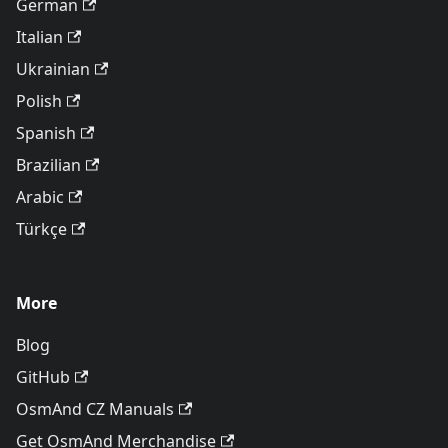
German
Italian
Ukrainian
Polish
Spanish
Brazilian
Arabic
Türkçe
More
Blog
GitHub
OsmAnd CZ Manuals
Get OsmAnd Merchandise