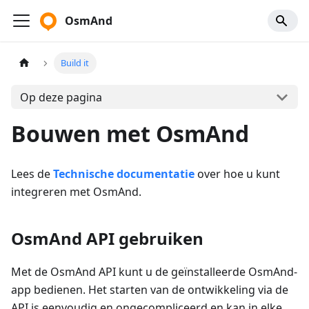
OsmAnd
Build it
Op deze pagina
Bouwen met OsmAnd
Lees de
Technische documentatie
over hoe u kunt
integreren met OsmAnd.
OsmAnd API gebruiken
Met de OsmAnd API kunt u de geïnstalleerde OsmAnd-
app bedienen. Het starten van de ontwikkeling via de
API is eenvoudig en ongecompliceerd en kan in elke