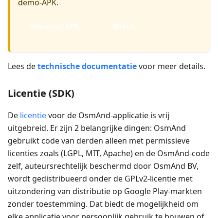
demo-APK.
Download APK
Github
Lees de
technische documentatie
voor meer details.
Licentie (SDK)
De
licentie
voor de OsmAnd-applicatie is vrij
uitgebreid. Er zijn 2 belangrijke dingen: OsmAnd
gebruikt code van derden alleen met permissieve
licenties zoals (LGPL, MIT, Apache) en de OsmAnd-code
zelf, auteursrechtelijk beschermd door OsmAnd BV,
wordt gedistribueerd onder de GPLv2-licentie met
uitzondering van distributie op Google Play-markten
zonder toestemming. Dat biedt de mogelijkheid om
elke applicatie voor persoonlijk gebruik te bouwen of