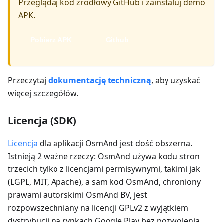
Przeglądaj kod źródłowy GitHub i zainstaluj demo
APK.
Pobierz APK
Github
Przeczytaj
dokumentację techniczną
, aby uzyskać
więcej szczegółów.
Licencja (SDK)
Licencja
dla aplikacji OsmAnd jest dość obszerna.
Istnieją 2 ważne rzeczy: OsmAnd używa kodu stron
trzecich tylko z licencjami permisywnymi, takimi jak
(LGPL, MIT, Apache), a sam kod OsmAnd, chroniony
prawami autorskimi OsmAnd BV, jest
rozpowszechniany na licencji GPLv2 z wyjątkiem
dystrybucji na rynkach Google Play bez pozwolenia.