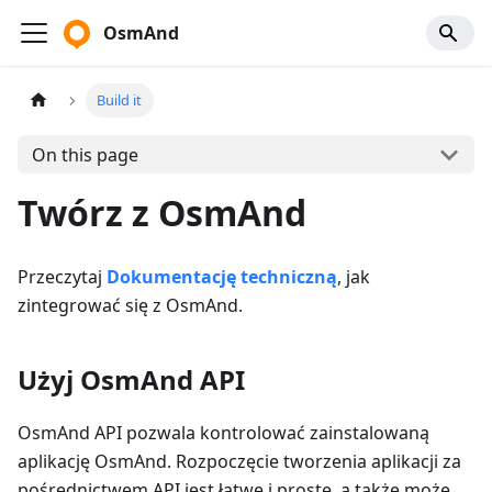
OsmAnd
Build it
On this page
Twórz z OsmAnd
Przeczytaj
Dokumentację techniczną
, jak
zintegrować się z OsmAnd.
Użyj OsmAnd API
OsmAnd API pozwala kontrolować zainstalowaną
aplikację OsmAnd. Rozpoczęcie tworzenia aplikacji za
pośrednictwem API jest łatwe i proste, a także może