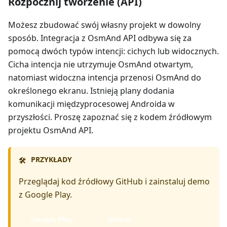
Rozpocznij tworzenie (API)
Możesz zbudować swój własny projekt w dowolny
sposób. Integracja z OsmAnd API odbywa się za
pomocą dwóch typów intencji: cichych lub widocznych.
Cicha intencja nie utrzymuje OsmAnd otwartym,
natomiast widoczna intencja przenosi OsmAnd do
określonego ekranu. Istnieją plany dodania
komunikacji międzyprocesowej Androida w
przyszłości. Proszę zapoznać się z kodem źródłowym
projektu OsmAnd API.
PRZYKŁADY
🛠️
Przeglądaj kod źródłowy GitHub i zainstaluj demo
z Google Play.
Google Play
Github