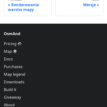
Renderowanie
Wersje
warstw mapy
OsmAnd
Pricing 💳
Map 🌍
Docs
Purchases
Map legend
Downloads
Build it
Giveaway
About