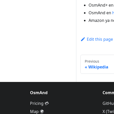
OsmAnd+ e
OsmAnd en
Amazon ya no
Edit this page
Previous
Wikipedia
OsmAnd
Comm
Pricing 💳
GitHu
Map 🌍
X (Twi