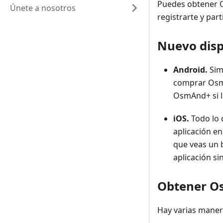
Puedes obtener O
Únete a nosotros
registrarte y parti
Nuevo disp
Android.
Sim
comprar Osm
OsmAnd+ si l
iOS.
Todo lo 
aplicación en
que veas un
aplicación si
Obtener 
Hay varias maner