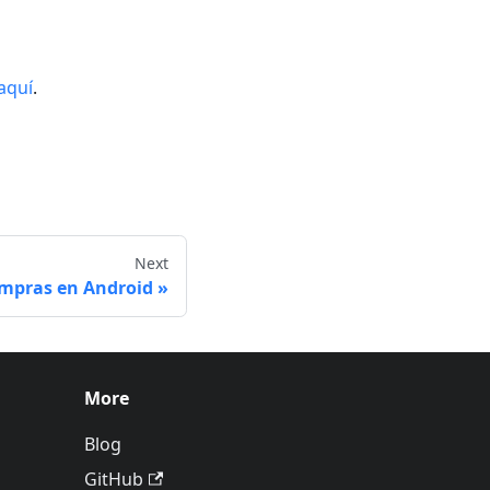
aquí
.
Next
mpras en Android
More
Blog
GitHub