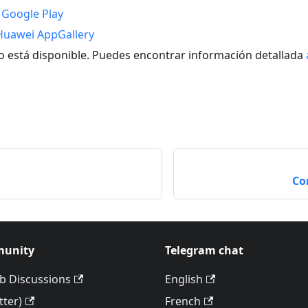
n
Google Play
Huawei AppGallery
 está disponible. Puedes encontrar información detallada
Co
unity
Telegram chat
b Discussions
English
tter)
French