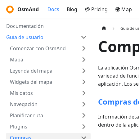
OsmAnd
Docs
Blog
💳 Pricing
🌍 Map
Documentación
Guía de u
Guía de usuario
Comp
Comenzar con OsmAnd
Mapa
La aplicación Os
Leyenda del mapa
variedad de funci
Widgets del mapa
aplicación. Los 
Mis datos
Compras d
Navegación
Planificar ruta
Información detal
dentro de la apli
Plugins
Compras