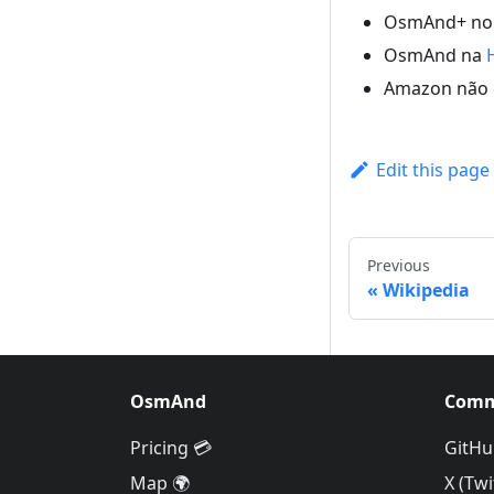
OsmAnd+ n
OsmAnd na
Amazon não e
Edit this page
Previous
Wikipedia
OsmAnd
Comm
Pricing 💳
GitHu
Map 🌍
X (Twi