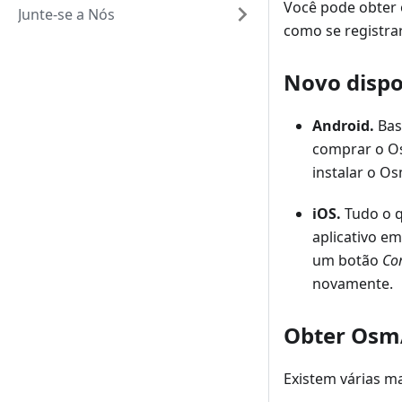
Você pode obter 
Junte-se a Nós
como se registrar 
Novo dispo
Android.
Bas
comprar o O
instalar o O
iOS.
Tudo o q
aplicativo e
um botão
Co
novamente.
Obter Os
Existem várias ma