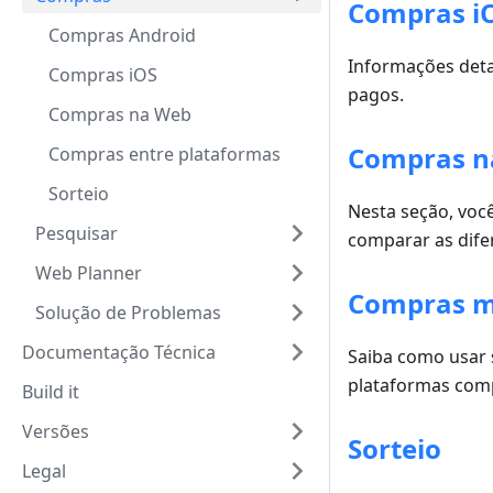
Compras i
Compras Android
Informações deta
Compras iOS
pagos.
Compras na Web
Compras n
Compras entre plataformas
Sorteio
Nesta seção, voc
Pesquisar
comparar as difer
Web Planner
Compras m
Solução de Problemas
Documentação Técnica
Saiba como usar
plataformas com
Build it
Versões
Sorteio
Legal