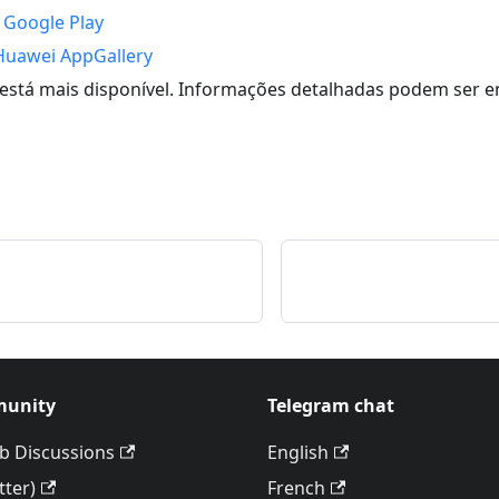
o
Google Play
Huawei AppGallery
stá mais disponível. Informações detalhadas podem ser 
unity
Telegram chat
b Discussions
English
tter)
French