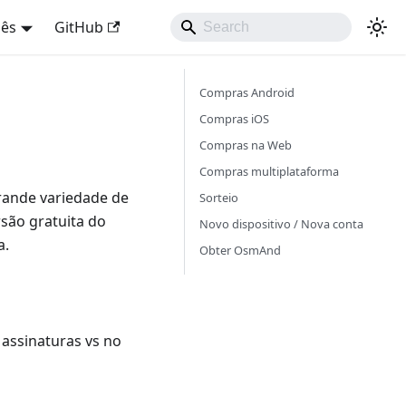
uês
GitHub
Compras Android
Compras iOS
Compras na Web
Compras multiplataforma
rande variedade de
Sorteio
são gratuita do
Novo dispositivo / Nova conta
a.
Obter OsmAnd
assinaturas vs no