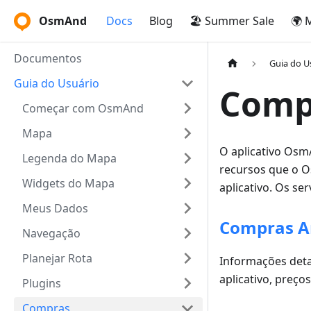
OsmAnd
Docs
Blog
🏖️ Summer Sale
🌍 
Documentos
Guia do U
Guia do Usuário
Comp
Começar com OsmAnd
Mapa
O aplicativo Osm
Legenda do Mapa
recursos que o O
Widgets do Mapa
aplicativo. Os s
Meus Dados
Compras A
Navegação
Planejar Rota
Informações deta
aplicativo, preço
Plugins
Compras