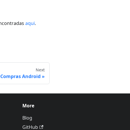
encontradas
aqui
.
Next
Compras Android
More
Blog
GitHub