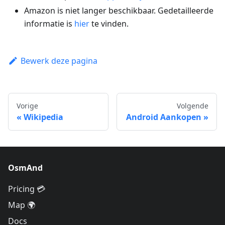
Amazon is niet langer beschikbaar. Gedetailleerde
informatie is
hier
te vinden.
Bewerk deze pagina
Vorige
Volgende
Wikipedia
Android Aankopen
OsmAnd
Pricing 💳
Map 🌍
Docs