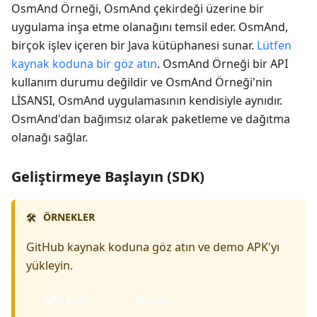
OsmAnd Örneği, OsmAnd çekirdeği üzerine bir
uygulama inşa etme olanağını temsil eder. OsmAnd,
birçok işlev içeren bir Java kütüphanesi sunar.
Lütfen
kaynak koduna bir göz atın
. OsmAnd Örneği bir API
kullanım durumu değildir ve OsmAnd Örneği'nin
LİSANSI, OsmAnd uygulamasının kendisiyle aynıdır.
OsmAnd'dan bağımsız olarak paketleme ve dağıtma
olanağı sağlar.
Geliştirmeye Başlayın (SDK)
ÖRNEKLER
🛠️
GitHub kaynak koduna göz atın ve demo APK'yı
yükleyin.
APK İndir
Github