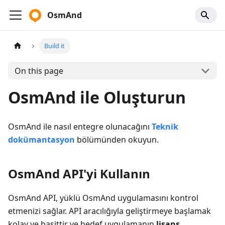
OsmAnd
Build it
On this page
OsmAnd ile Oluşturun
OsmAnd ile nasıl entegre olunacağını
Teknik
dokümantasyon
bölümünden okuyun.
OsmAnd API'yi Kullanın
OsmAnd API, yüklü OsmAnd uygulamasını kontrol
etmenizi sağlar. API aracılığıyla geliştirmeye başlamak
kolay ve basittir ve hedef uygulamanın
lisans