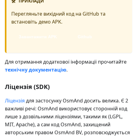
ПРИКЛАДИ
🛠️
Перегляньте вихідний код на GitHub та
встановіть демо APK.
Завантажити APK
Github
Для отримання додаткової інформації прочитайте
технічну документацію
.
Ліцензія (SDK)
Ліцензія
для застосунку OsmAnd досить велика. Є 2
важливі речі: OsmAnd використовує сторонній код
лише з дозвільними ліцензіями, такими як (LGPL,
MIT, Apache), а сам код OsmAnd, захищений
авторським правом OsmAnd BV, розповсюджується