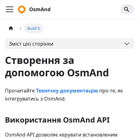
OsmAnd
Build it
Зміст цієї сторінки
Створення за
допомогою OsmAnd
Прочитайте
Технічну документацію
про те, як
інтегруватись з OsmAnd.
Використання OsmAnd API
OsmAnd API дозволяє керувати встановленим