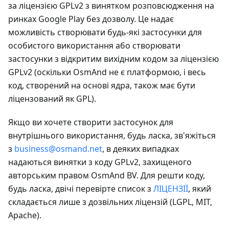
за ліцензією GPLv2 з винятком розповсюдження на
ринках Google Play без дозволу. Це надає
можливість створювати будь-які застосунки для
особистого використання або створювати
застосунки з відкритим вихідним кодом за ліцензією
GPLv2 (оскільки OsmAnd не є платформою, і весь
код, створений на основі ядра, також має бути
ліцензований як GPL).
Якщо ви хочете створити застосунок для
внутрішнього використання, будь ласка, зв'яжіться
з
business@osmand.net
, в деяких випадках
надаються винятки з коду GPLv2, захищеного
авторським правом OsmAnd BV. Для решти коду,
будь ласка, двічі перевірте список з
ЛІЦЕНЗІЇ
, який
складається лише з дозвільних ліцензій (LGPL, MIT,
Apache).