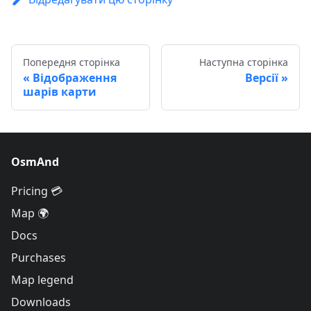
Попередня сторінка
Наступна сторінка
Відображення
Версії
шарів карти
OsmAnd
Pricing 💳
Map 🌍
Docs
Purchases
Map legend
Downloads