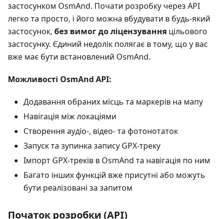
застосунком OsmAnd. Почати розробку через API
легко та просто, і його можна вбудувати в будь-який
застосунок,
без вимог до ліцензування
цільового
застосунку. Єдиний недолік полягає в тому, що у вас
вже має бути встановлений OsmAnd.
Можливості OsmAnd API:
Додавання обраних місць та маркерів на мапу
Навігація між локаціями
Створення аудіо-, відео- та фотонотаток
Запуск та зупинка запису GPX-треку
Імпорт GPX-треків в OsmAnd та навігація по ним
Багато інших функцій вже присутні або можуть
бути реалізовані за запитом
Початок розробки (API)