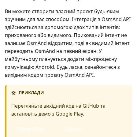
Ви можете створити власний проєкт будь-яким
зручним для вас способом. Інтеграція з OsmAnd API
здійснюється за допомогою двох типів інтентів:
прихованого або видимого. Прихований інтент не
залишає OsmAnd відкритим, тоді як видимий інтент
переводить OsmAnd на певний екран. У
майбутньому планується додати міжпроцесну
комунікацію Android. Будь ласка, ознайомтеся з
вихідним кодом проєкту OsmAnd API.
ПРИКЛАДИ
🛠️
Перегляньте вихідний код на GitHub та
встановіть демо з Google Play.
Google Play
Github